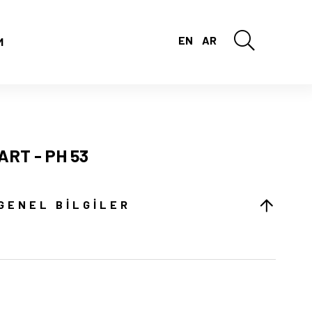
EN
AR
M
ART - PH 53
GENEL BILGILER