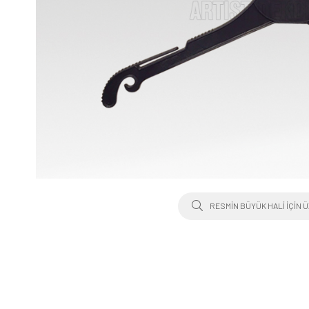
RESMIN BÜYÜK HALI IÇIN Ü