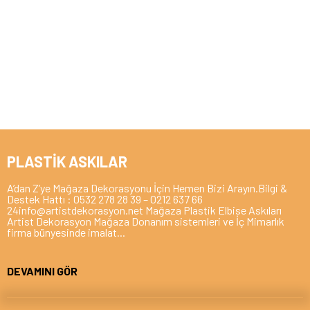
PLASTİK ASKILAR
A’dan Z’ye Mağaza Dekorasyonu İçin Hemen Bizi Arayın.Bilgi &
Destek Hattı : 0532 278 28 39 – 0212 637 66
24info@artistdekorasyon.net Mağaza Plastik Elbise Askıları
Artist Dekorasyon Mağaza Donanım sistemleri ve İç Mimarlık
firma bünyesinde imalat
...
DEVAMINI GÖR