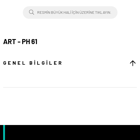
RESMIN BÜYÜK HALI IÇIN ÜZERINE TIKLAYIN.
ART - PH 61
GENEL BILGILER