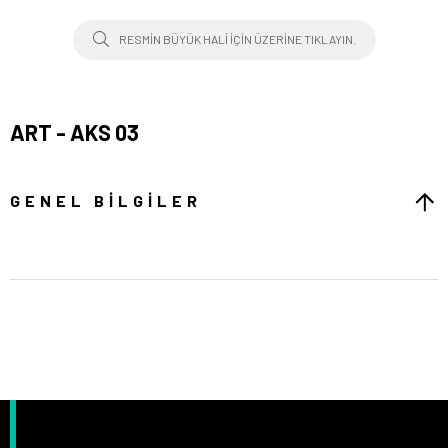
RESMIN BÜYÜK HALI IÇIN ÜZERINE TIKLAYIN.
ART - AKS 03
GENEL BILGILER