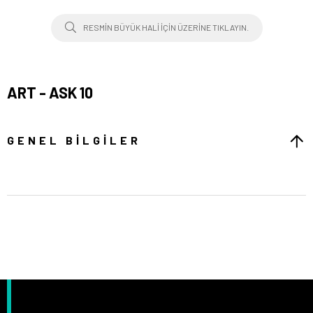
RESMIN BÜYÜK HALI IÇIN ÜZERINE TIKLAYIN.
ART - ASK 10
GENEL BILGILER