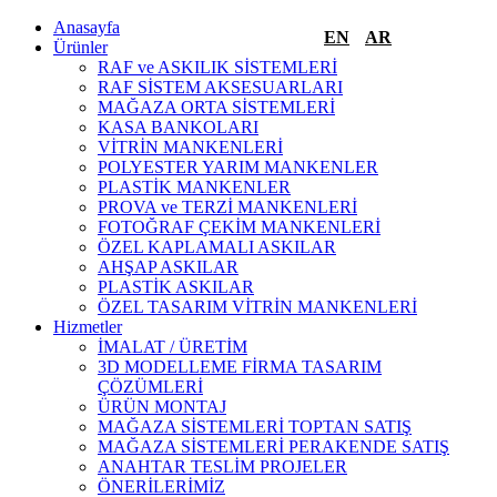
Anasayfa
EN
AR
Ürünler
RAF ve ASKILIK SİSTEMLERİ
RAF SİSTEM AKSESUARLARI
MAĞAZA ORTA SİSTEMLERİ
KASA BANKOLARI
VİTRİN MANKENLERİ
POLYESTER YARIM MANKENLER
PLASTİK MANKENLER
PROVA ve TERZİ MANKENLERİ
FOTOĞRAF ÇEKİM MANKENLERİ
ÖZEL KAPLAMALI ASKILAR
AHŞAP ASKILAR
PLASTİK ASKILAR
ÖZEL TASARIM VİTRİN MANKENLERİ
Hizmetler
İMALAT / ÜRETİM
3D MODELLEME FİRMA TASARIM
ÇÖZÜMLERİ
ÜRÜN MONTAJ
MAĞAZA SİSTEMLERİ TOPTAN SATIŞ
MAĞAZA SİSTEMLERİ PERAKENDE SATIŞ
ANAHTAR TESLİM PROJELER
ÖNERİLERİMİZ