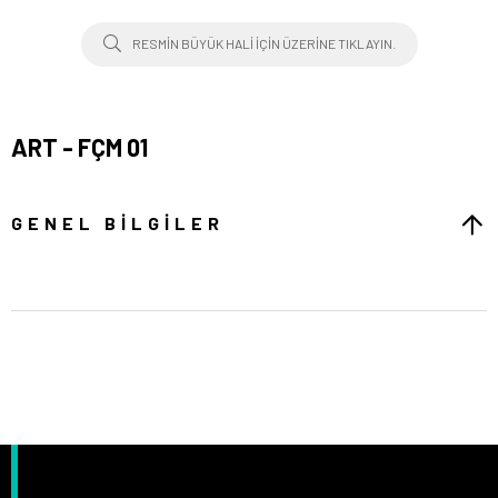
RESMIN BÜYÜK HALI IÇIN ÜZERINE TIKLAYIN.
ART - FÇM 01
GENEL BILGILER