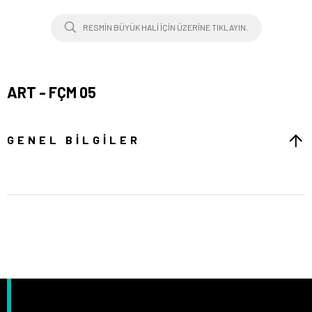
RESMIN BÜYÜK HALI IÇIN ÜZERINE TIKLAYIN.
ART - FÇM 05
GENEL BILGILER