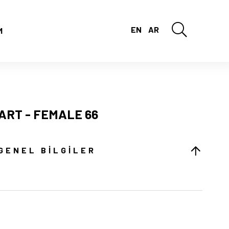
EN
AR
M
ART - FEMALE 66
GENEL BILGILER