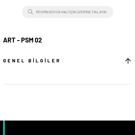
RESMIN BÜYÜK HALI IÇIN ÜZERINE TIKLAYIN.
ART - PSM 02
GENEL BILGILER