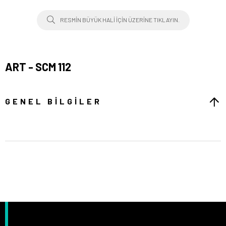
RESMIN BÜYÜK HALI IÇIN ÜZERINE TIKLAYIN.
ART - SCM 112
GENEL BILGILER