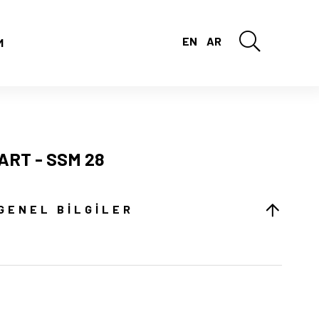
EN
AR
M
ART - SSM 28
GENEL BILGILER