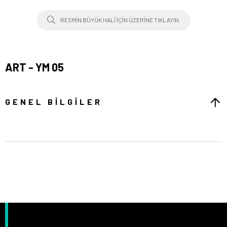
RESMIN BÜYÜK HALI IÇIN ÜZERINE TIKLAYIN.
ART - YM 05
GENEL BILGILER